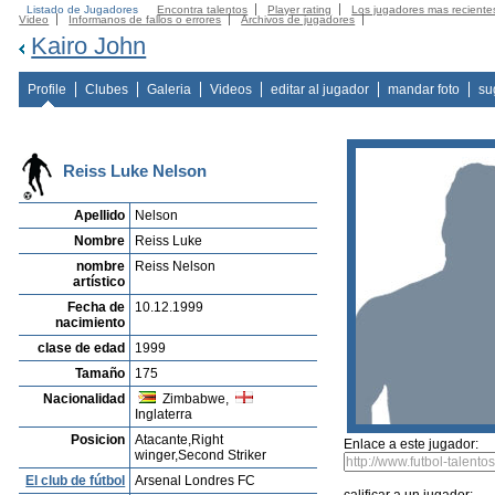
Listado de Jugadores
Encontra talentos
Player rating
Los jugadores mas reciente
Video
Informanos de fallos o errores
Archivos de jugadores
Kairo John
Profile
Clubes
Galeria
Videos
editar al jugador
mandar foto
su
Reiss Luke Nelson
Apellido
Nelson
Nombre
Reiss Luke
nombre
Reiss Nelson
artístico
Fecha de
10.12.1999
nacimiento
clase de edad
1999
Tamaño
175
Nacionalidad
Zimbabwe,
Inglaterra
Posicion
Atacante,Right
Enlace a este jugador:
winger,Second Striker
El club de fútbol
Arsenal Londres FC