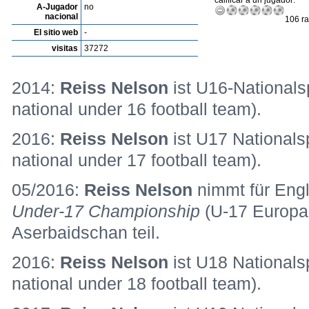
calificar a un jugador:
A-Jugador
no
nacional
106 ra
El sitio web
-
visitas
37272
2014:
Reiss Nelson
ist U16-Nationals
national under 16 football team).
2016:
Reiss Nelson
ist U17 Nationals
national under 17 football team).
05/2016:
Reiss Nelson
nimmt für Eng
Under-17 Championship
(U-17 Europam
Aserbaidschan teil.
2016:
Reiss Nelson
ist U18 Nationals
national under 18 football team).