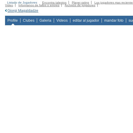
Listado de Jugadores
Encontra talentos
Player rating
Los jugadores mas reciente
Video
Informanos de fallos o errores
Archivos de jugadores
Giorgi Magaldadze
Profile
Clubes
Galeria
Videos
editar al jugador
mandar foto
su