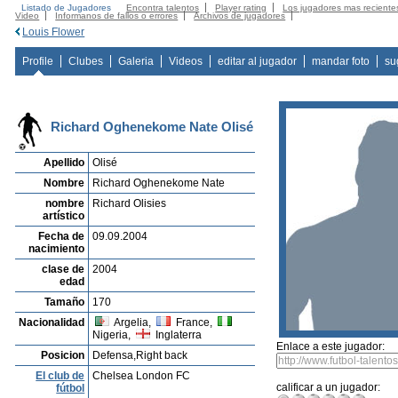
Listado de Jugadores
Encontra talentos
Player rating
Los jugadores mas reciente
Video
Informanos de fallos o errores
Archivos de jugadores
Louis Flower
Profile
Clubes
Galeria
Videos
editar al jugador
mandar foto
su
Richard Oghenekome Nate Olisé
Apellido
Olisé
Nombre
Richard Oghenekome Nate
nombre
Richard Olisies
artístico
Fecha de
09.09.2004
nacimiento
clase de
2004
edad
Tamaño
170
Nacionalidad
Argelia,
France,
Nigeria,
Inglaterra
Enlace a este jugador:
Posicion
Defensa,Right back
El club de
Chelsea London FC
calificar a un jugador:
fútbol