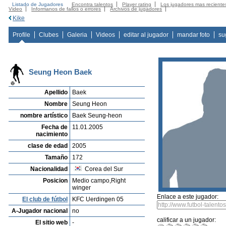
Listado de Jugadores
Encontra talentos
Player rating
Los jugadores mas reciente
Video
Informanos de fallos o errores
Archivos de jugadores
Kike
Profile
Clubes
Galeria
Videos
editar al jugador
mandar foto
su
Seung Heon Baek
Apellido
Baek
Nombre
Seung Heon
nombre artístico
Baek Seung-heon
Fecha de
11.01.2005
nacimiento
clase de edad
2005
Tamaño
172
Nacionalidad
Corea del Sur
Posicion
Medio campo,Right
winger
Enlace a este jugador:
El club de fútbol
KFC Uerdingen 05
A-Jugador nacional
no
calificar a un jugador:
El sitio web
-