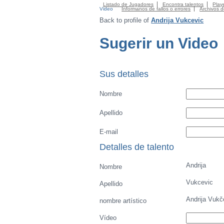
Listado de Jugadores
Encontra talentos
Playe
Video
Informanos de fallos o errores
Archivos 
Back to profile of
Andrija Vukcevic
Sugerir un Video
Sus detalles
Nombre
Apellido
E-mail
Detalles de talento
Andrija
Nombre
Vukcevic
Apellido
Andrija Vukč
nombre artístico
Vídeo