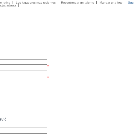
r rating
Los jugadores mas recientes
Recomiendar un talento
Mandar una foto
Suge
de jugadores
*
*
ević