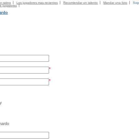
r rating
Los jugadores mas recientes
Recomiendar un talento
Mandar una foto
Suge
de jugadores
ardo
*
*
y
nardo