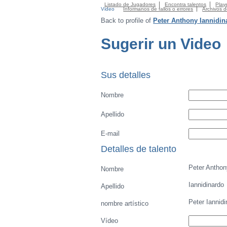
Listado de Jugadores
Encontra talentos
Playe
Video
Informanos de fallos o errores
Archivos 
Back to profile of
Peter Anthony Iannidin
Sugerir un Video
Sus detalles
Nombre
Apellido
E-mail
Detalles de talento
Peter Anthon
Nombre
Iannidinardo
Apellido
Peter Iannidi
nombre artístico
Vídeo