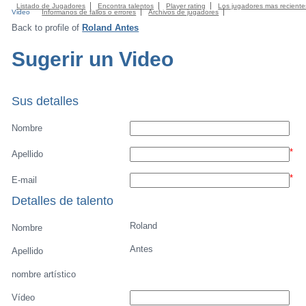
Listado de Jugadores
Encontra talentos
Player rating
Los jugadores mas reciente
Video
Informanos de fallos o errores
Archivos de jugadores
Back to profile of
Roland Antes
Sugerir un Video
Sus detalles
Nombre
*
Apellido
*
E-mail
Detalles de talento
Roland
Nombre
Antes
Apellido
nombre artístico
Vídeo