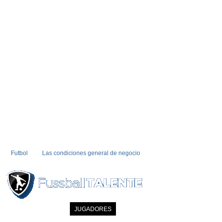
Futbol
Las condiciones general de negocio
INICIO
NOTICIAS
JUGADORES
MIEMBRO
CATALOGO
CONTA