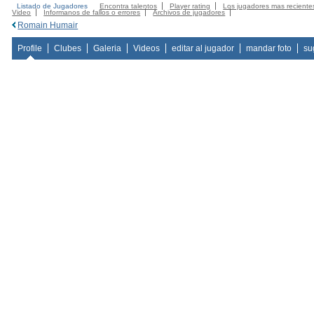
Listado de Jugadores
Encontra talentos
Player rating
Los jugadores mas reciente
Video
Informanos de fallos o errores
Archivos de jugadores
Romain Humair
Profile
Clubes
Galeria
Videos
editar al jugador
mandar foto
su