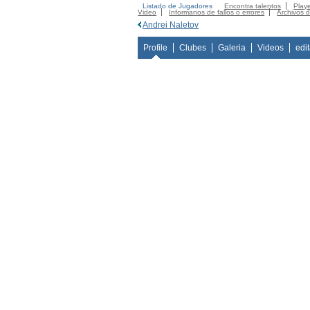
Listado de Jugadores
Encontra talentos
Playe
Video
Informanos de fallos o errores
Archivos 
Andrei Naletov
Profile
Clubes
Galeria
Videos
edi