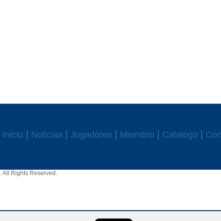
Inicio
Noticias
Jugadores
Miembro
Catalogo
Con
 All Rights Reserved.
aw