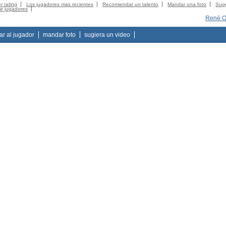
r rating
Los jugadores mas recientes
Recomiendar un talento
Mandar una foto
Suge
de jugadores
René O
tar al jugador
mandar foto
sugiera un video