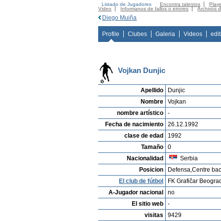
Listado de Jugadores
Encontra talentos
Playe
Video
Informanos de fallos o errores
Archivos 
Diego Muiña
Profile
Clubes
Galeria
Videos
edi
Vojkan Dunjic
Apellido
Dunjic
Nombre
Vojkan
nombre artístico
-
Fecha de nacimiento
26.12.1992
clase de edad
1992
Tamaño
0
Nacionalidad
Serbia
Posicion
Defensa,Centre ba
El club de fútbol
FK Grafičar Beogra
A-Jugador nacional
no
El sitio web
-
visitas
9429