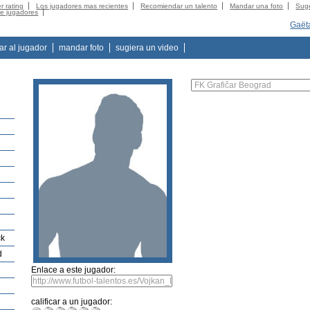
r rating
Los jugadores mas recientes
Recomiendar un talento
Mandar una foto
Suge
de jugadores
Gaët
tar al jugador
mandar foto
sugiera un video
ck
d
Enlace a este jugador:
calificar a un jugador: