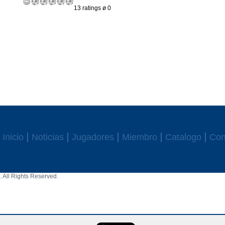
13 ratings ø 0
Inicio
Noticias
Jugadores
Miembro
Catalogo
Con
 All Rights Reserved.
aw