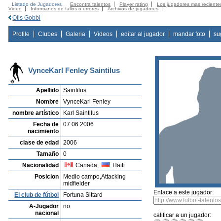
Listado de Jugadores
Encontra talentos
Player rating
Los jugadores mas reciente
Video
Informanos de fallos o errores
Archivos de jugadores
Otis Gobbi
Profile
Clubes
Galeria
Videos
editar al jugador
mandar foto
su
VynceKarl Fenley Saintilus
Apellido
Saintilus
Nombre
VynceKarl Fenley
nombre artístico
Karl Saintilus
Fecha de
07.06.2006
nacimiento
clase de edad
2006
Tamaño
0
Nacionalidad
Canada,
Haiti
Posicion
Medio campo,Attacking
midfielder
Enlace a este jugador:
El club de fútbol
Fortuna Sittard
A-Jugador
no
nacional
calificar a un jugador: