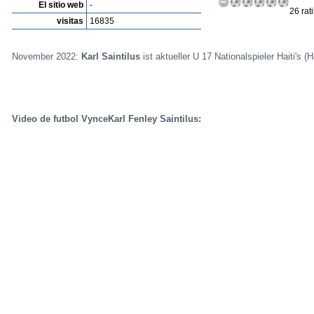
El sitio web
-
26 rat
visitas
16835
November 2022:
Karl Saintilus
ist aktueller U 17 Nationalspieler Haiti's (
Video de futbol VynceKarl Fenley Saintilus: