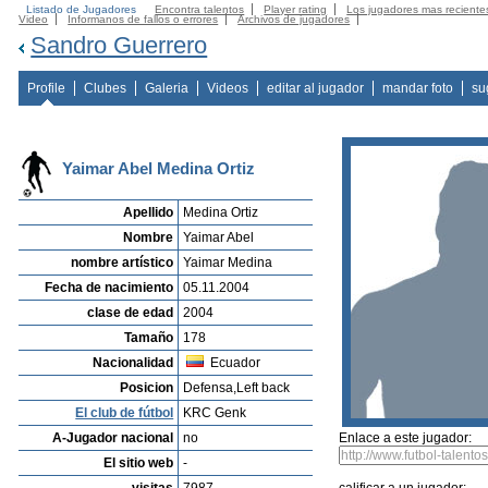
Listado de Jugadores
Encontra talentos
Player rating
Los jugadores mas reciente
Video
Informanos de fallos o errores
Archivos de jugadores
Sandro Guerrero
Profile
Clubes
Galeria
Videos
editar al jugador
mandar foto
su
Yaimar Abel Medina Ortiz
Apellido
Medina Ortiz
Nombre
Yaimar Abel
nombre artístico
Yaimar Medina
Fecha de nacimiento
05.11.2004
clase de edad
2004
Tamaño
178
Nacionalidad
Ecuador
Posicion
Defensa,Left back
El club de fútbol
KRC Genk
A-Jugador nacional
no
Enlace a este jugador:
El sitio web
-