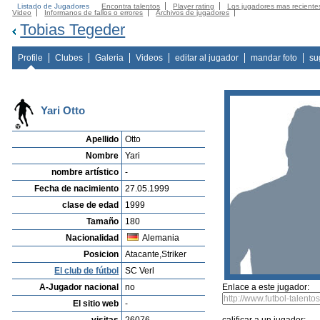
Listado de Jugadores
Encontra talentos
Player rating
Los jugadores mas reciente
Video
Informanos de fallos o errores
Archivos de jugadores
Tobias Tegeder
Profile
Clubes
Galeria
Videos
editar al jugador
mandar foto
su
Yari Otto
Apellido
Otto
Nombre
Yari
nombre artístico
-
Fecha de nacimiento
27.05.1999
clase de edad
1999
Tamaño
180
Nacionalidad
Alemania
Posicion
Atacante,Striker
El club de fútbol
SC Verl
A-Jugador nacional
no
Enlace a este jugador:
El sitio web
-