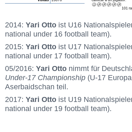
visitas
26076
calificar a un jugador:
101 ra
2014:
Yari Otto
ist U16 Nationalspiel
national under 16 football team).
2015:
Yari Otto
ist U17 Nationalspiel
national under 17 football team).
05/2016:
Yari Otto
nimmt für Deutsch
Under-17 Championship
(U-17 Europam
Aserbaidschan teil.
2017:
Yari Otto
ist U19 Nationalspiel
national under 19 football team).