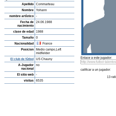
Listado de Jugadores
Encontra talentos
Player rating
Los jugadores mas reciente
Video
Informanos de fallos o errores
Archivos de jugadores
Noah George
Profile
Clubes
Galeria
Videos
editar al jugador
mandar foto
su
Yohann Commarteau
Apellido
Commarteau
Nombre
Yohann
nombre artístico
-
Fecha de
24.06.1988
nacimiento
clase de edad
1988
Tamaño
0
Nacionalidad
France
Posicion
Medio campo,Left
midfielder
Enlace a este jugador:
El club de fútbol
US Chauny
A-Jugador
no
nacional
calificar a un jugador: