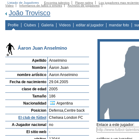
Listado de Jugadores
Encontra talentos
Player rating
Los jugadores mas reciente
Video
Informanos de fallos o errores
Archivos de jugadores
João Trovisco
Profile
Clubes
Galeria
Videos
editar al jugador
mandar foto
su
Áaron Juan Anselmino
Apellido
Anselmino
Nombre
Áaron Juan
nombre artístico
Aaron Anselmino
Fecha de nacimiento
29.04.2005
clase de edad
2005
Tamaño
186
Nacionalidad
Argentina
Posicion
Defensa,Centre back
El club de fútbol
Chelsea London FC
A-Jugador nacional
no
Enlace a este jugador:
El sitio web
-