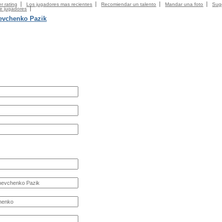
r rating
Los jugadores mas recientes
Recomiendar un talento
Mandar una foto
Suge
de jugadores
evchenko Pazik