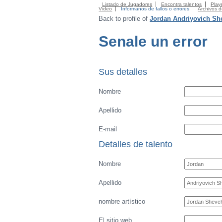
Listado de Jugadores
Encontra talentos
Playe
Video
Informanos de fallos o errores
Archivos 
Back to profile of
Jordan Andriyovich Sh
Senale un error
Sus detalles
Nombre
Apellido
E-mail
Detalles de talento
Nombre
Apellido
nombre artístico
El sitio web