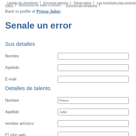
Listado de Jugadores
Encontra talentos
Player rating
Los jugadores mas reciente
Video
Informanos de fallos o errores
Archivos de jugadores
Back to profile of
Prince Jubin
Senale un error
Sus detalles
Nombre
Apellido
E-mail
Detalles de talento
Nombre
Apellido
nombre artístico
El sitio web