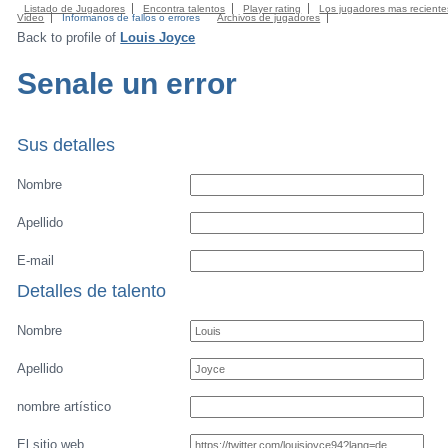
Listado de Jugadores
Encontra talentos
Player rating
Los jugadores mas reciente
Video
Informanos de fallos o errores
Archivos de jugadores
Back to profile of
Louis Joyce
Senale un error
Sus detalles
Nombre
Apellido
E-mail
Detalles de talento
Nombre
Apellido
nombre artístico
El sitio web