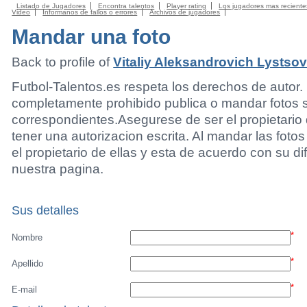
Listado de Jugadores
Encontra talentos
Player rating
Los jugadores mas reciente
Video
Informanos de fallos o errores
Archivos de jugadores
Mandar una foto
Back to profile of
Vitaliy Aleksandrovich Lystso
Futbol-Talentos.es respeta los derechos de autor.
completamente prohibido publica o mandar fotos 
correspondientes.Asegurese de ser el propietario 
tener una autorizacion escrita. Al mandar las foto
el propietario de ellas y esta de acuerdo con su di
nuestra pagina.
Sus detalles
*
Nombre
*
Apellido
*
E-mail