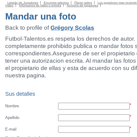
Listado de Jugadores
Encontra talentos
Player rating
Los jugadores mas reciente
Video
Informanos de fallos o errores
Archivos de jugadores
Mandar una foto
Back to profile of
Grégory Scolas
Futbol-Talentos.es respeta los derechos de autor.
completamente prohibido publica o mandar fotos 
correspondientes.Asegurese de ser el propietario 
tener una autorizacion escrita. Al mandar las foto
el propietario de ellas y esta de acuerdo con su di
nuestra pagina.
Sus detalles
*
Nombre
*
Apellido
*
E-mail