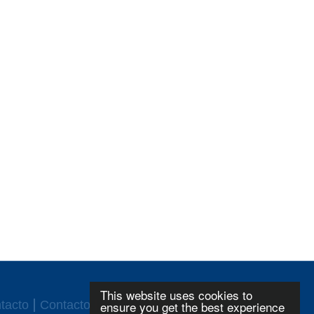
This website uses cookies to
tacto
Contacto
ensure you get the best experience
CGC
Login