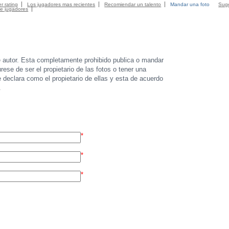
r rating
Los jugadores mas recientes
Recomiendar un talento
Mandar una foto
Suge
de jugadores
e autor. Esta completamente prohibido publica o mandar
ese de ser el propietario de las fotos o tener una
e declara como el propietario de ellas y esta de acuerdo
.
*
*
*