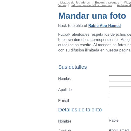
Listado de Jugadores
Encontra talentos
Playe
Video
Informanos de fallos o errores
Archivos 
Mandar una foto
Back to profile of
Rabie Abo Hamed
Futbol-Talentos.es respeta los derechos d
fotos sin derechos correspondientes.Asegur
autorizacion escrita. Al mandar las fotos s
con su difusion ilimitada en nuestra pagina
Sus detalles
Nombre
Apellido
E-mail
Detalles de talento
Rabie
Nombre
Abo Hamed