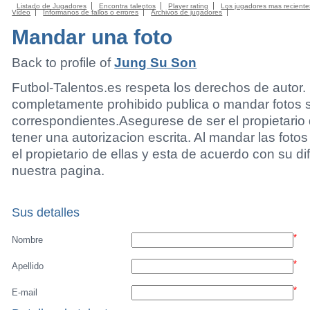
Listado de Jugadores
Encontra talentos
Player rating
Los jugadores mas reciente
Video
Informanos de fallos o errores
Archivos de jugadores
Mandar una foto
Back to profile of
Jung Su Son
Futbol-Talentos.es respeta los derechos de autor.
completamente prohibido publica o mandar fotos 
correspondientes.Asegurese de ser el propietario 
tener una autorizacion escrita. Al mandar las foto
el propietario de ellas y esta de acuerdo con su di
nuestra pagina.
Sus detalles
*
Nombre
*
Apellido
*
E-mail