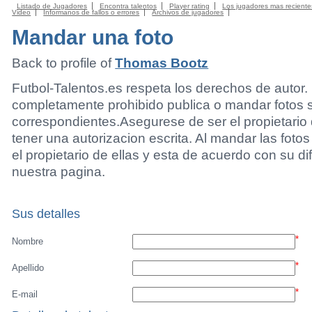
Listado de Jugadores
Encontra talentos
Player rating
Los jugadores mas reciente
Video
Informanos de fallos o errores
Archivos de jugadores
Mandar una foto
Back to profile of
Thomas Bootz
Futbol-Talentos.es respeta los derechos de autor.
completamente prohibido publica o mandar fotos 
correspondientes.Asegurese de ser el propietario 
tener una autorizacion escrita. Al mandar las foto
el propietario de ellas y esta de acuerdo con su di
nuestra pagina.
Sus detalles
*
Nombre
*
Apellido
*
E-mail