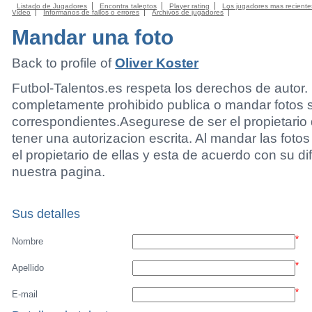
Listado de Jugadores
Encontra talentos
Player rating
Los jugadores mas reciente
Video
Informanos de fallos o errores
Archivos de jugadores
Mandar una foto
Back to profile of
Oliver Koster
Futbol-Talentos.es respeta los derechos de autor.
completamente prohibido publica o mandar fotos 
correspondientes.Asegurese de ser el propietario 
tener una autorizacion escrita. Al mandar las foto
el propietario de ellas y esta de acuerdo con su di
nuestra pagina.
Sus detalles
*
Nombre
*
Apellido
*
E-mail