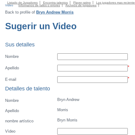
Listado de Jugadores
Encontra talentos
Player rating
Los jugadores mas reciente
Video
Informanos de fallos o errores
Archivos de jugadores
Back to profile of
Bryn Andrew Morris
Sugerir un Video
Sus detalles
Nombre
*
Apellido
*
E-mail
Detalles de talento
Bryn Andrew
Nombre
Morris
Apellido
Bryn Morris
nombre artístico
Vídeo