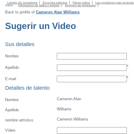
Listado de Jugadores
Encontra talentos
Player rating
Los jugadores mas reciente
Video
Informanos de fallos o errores
Archivos de jugadores
Back to profile of
Cameron Alan Williams
Sugerir un Video
Sus detalles
Nombre
*
Apellido
*
E-mail
Detalles de talento
Cameron Alan
Nombre
Williams
Apellido
Cameron Williams
nombre artístico
Vídeo