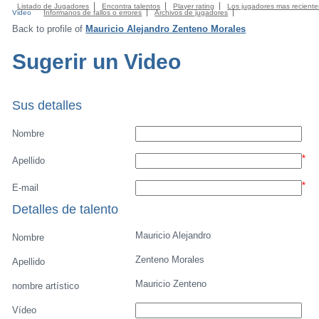
Listado de Jugadores
Encontra talentos
Player rating
Los jugadores mas reciente
Video
Informanos de fallos o errores
Archivos de jugadores
Back to profile of
Mauricio Alejandro Zenteno Morales
Sugerir un Video
Sus detalles
Nombre
*
Apellido
*
E-mail
Detalles de talento
Mauricio Alejandro
Nombre
Zenteno Morales
Apellido
Mauricio Zenteno
nombre artístico
Vídeo