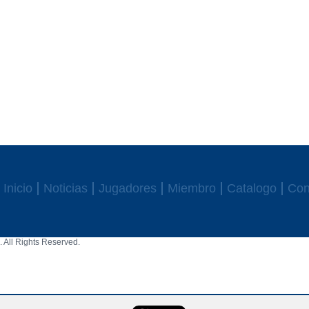
Inicio
Noticias
Jugadores
Miembro
Catalogo
Con
 All Rights Reserved.
aw