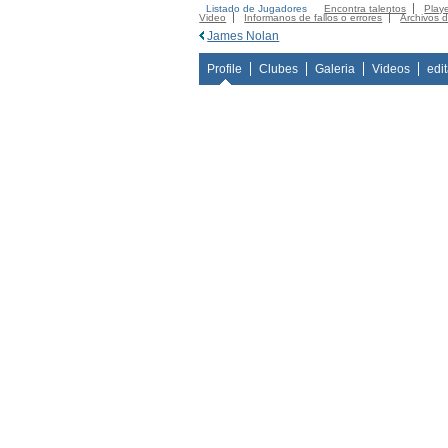
Listado de Jugadores
Encontra talentos
Playe
Video
Informanos de fallos o errores
Archivos 
James Nolan
Profile
Clubes
Galeria
Videos
edi