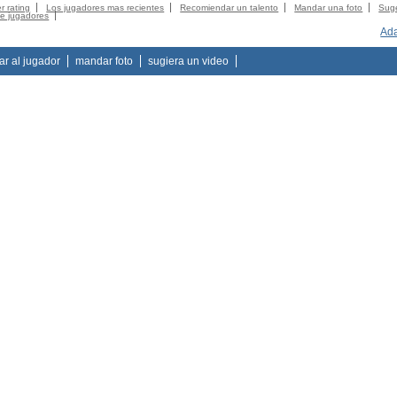
r rating
Los jugadores mas recientes
Recomiendar un talento
Mandar una foto
Suge
de jugadores
Ad
tar al jugador
mandar foto
sugiera un video