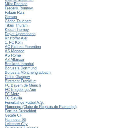
Milot Rashiça
Frederik Rönnow
Fabián Ruiz
Gerson
Cédric Teuchert
Tikus Thuram
Kieran Tierney
Dayot Upemecano
Kristoffer Ajer
1. FC Köln
AC Firenze Fiorentina
AS Monaco
AS Roma
AZ Alkmaar
Besiktas Istanbul
Borussia Dortmund
Borussia Mönchengladbach
Celtic Glasgow
Eintracht Frankfurt
FC Bayern de Múnich
FC Erzgebirge Aue
FC Metz
FC Sevilla
Fenerbahçe Futbol A.Ş.
Flamengo (Clube de Regatas do Flamengo)
Fortuna Düsseldorf
Getafe CF
Hannover 96
Leicester City