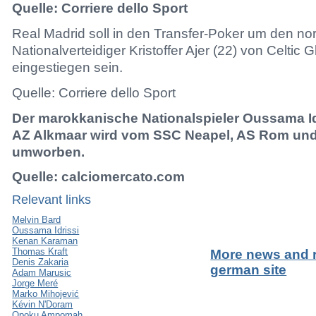
Quelle: Corriere dello Sport
Real Madrid soll in den Transfer-Poker um den n
Nationalverteidiger Kristoffer Ajer (22) von Celtic
eingestiegen sein.
Quelle: Corriere dello Sport
Der marokkanische Nationalspieler Oussama Idr
AZ Alkmaar wird vom SSC Neapel, AS Rom und
umworben.
Quelle: calciomercato.com
Relevant links
Melvin Bard
Oussama Idrissi
Kenan Karaman
Thomas Kraft
More news and 
Denis Zakaria
german site
Adam Marusic
Jorge Meré
Marko Mihojević
Kévin N'Doram
Opoku Ampomah