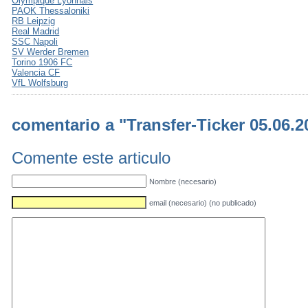
Olympique Lyonnais
PAOK Thessaloniki
RB Leipzig
Real Madrid
SSC Napoli
SV Werder Bremen
Torino 1906 FC
Valencia CF
VfL Wolfsburg
comentario a "Transfer-Ticker 05.06.2
Comente este articulo
Nombre (necesario)
email (necesario) (no publicado)