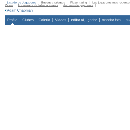
Listado de Jugadores
Encontra talentos
Player rating
Los jugadores mas reciente
Video
Informanos de fallos o errores
Archivos de jugadores
Adam Chapman
Profile
Clubes
Galeria
Videos
editar al jugador
mandar foto
su