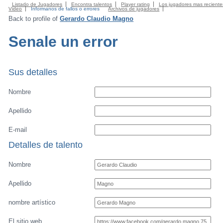
Listado de Jugadores
Encontra talentos
Player rating
Los jugadores mas reciente
Video
Informanos de fallos o errores
Archivos de jugadores
Back to profile of
Gerardo Claudio Magno
Senale un error
Sus detalles
Nombre
Apellido
E-mail
Detalles de talento
Nombre
Apellido
nombre artístico
El sitio web