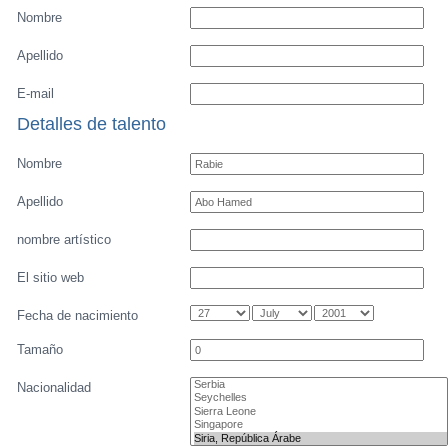
Listado de Jugadores
Encontra talentos
Player rating
Los jugadores mas reciente
Video
Informanos de fallos o errores
Archivos de jugadores
Back to profile of
Rabie Abo Hamed
Senale un error
Sus detalles
Nombre
Apellido
E-mail
Detalles de talento
Nombre
Apellido
nombre artístico
El sitio web