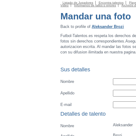
Listado de Jugadores
Encontra talentos
Playe
Video
Informanos de fallos o errores
Archivos 
Mandar una foto
Back to profile of
Aleksander Brozi
Futbol-Talentos.es respeta los derechos d
fotos sin derechos correspondientes.Asegur
autorizacion escrita. Al mandar las fotos s
con su difusion ilimitada en nuestra pagina
Sus detalles
Nombre
Apellido
E-mail
Detalles de talento
Aleksander
Nombre
Brozi