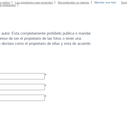
r rating
Los jugadores mas recientes
Recomiendar un talento
Mandar una foto
Suge
de jugadores
e autor. Esta completamente prohibido publica o mandar
ese de ser el propietario de las fotos o tener una
e declara como el propietario de ellas y esta de acuerdo
.
*
*
*