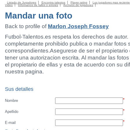
Listado de Jugadores
Encontra talentos
Player rating
Los jugadores mas reciente
Video
Informanos de fallos o errores
Archivos de jugadores
Mandar una foto
Back to profile of
Marlon Joseph Fossey
Futbol-Talentos.es respeta los derechos de autor.
completamente prohibido publica o mandar fotos 
correspondientes.Asegurese de ser el propietario 
tener una autorizacion escrita. Al mandar las foto
el propietario de ellas y esta de acuerdo con su di
nuestra pagina.
Sus detalles
*
Nombre
*
Apellido
*
E-mail