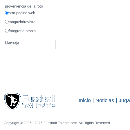
Detalles de talento
Gerardo Claudio
Nombre
Magno
Apellido
Gerardo Magno
nombre artístico
imagen
proveniencia de la foto
otra pagina web
magazin/revista
fotografia propia
Mensaje