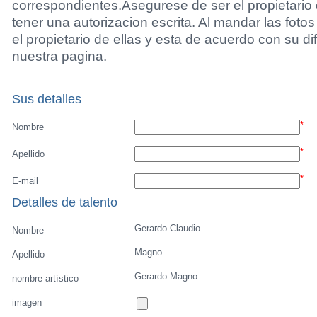
Listado de Jugadores
Encontra talentos
Player rating
Los jugadores mas reciente
Video
Informanos de fallos o errores
Archivos de jugadores
Mandar una foto
Back to profile of
Gerardo Claudio Magno
Futbol-Talentos.es respeta los derechos de autor.
completamente prohibido publica o mandar fotos 
correspondientes.Asegurese de ser el propietario 
tener una autorizacion escrita. Al mandar las foto
el propietario de ellas y esta de acuerdo con su di
nuestra pagina.
Sus detalles
*
Nombre
*
Apellido
*
E-mail