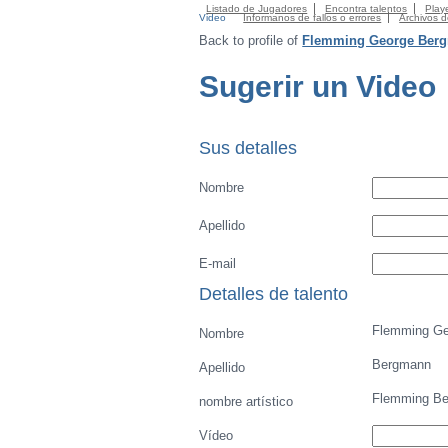
Listado de Jugadores
Encontra talentos
Playe
Video
Informanos de fallos o errores
Archivos 
Back to profile of
Flemming George Ber
Sugerir un Video
Sus detalles
Nombre
Apellido
E-mail
Detalles de talento
Flemming Ge
Nombre
Bergmann
Apellido
Flemming B
nombre artístico
Vídeo