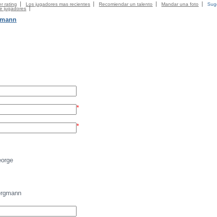
r rating
Los jugadores mas recientes
Recomiendar un talento
Mandar una foto
Suge
de jugadores
gmann
*
*
orge
ergmann