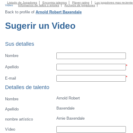
Listado de Jugadores
Encontra talentos
Player rating
Los jugadores mas reciente
Video
Informanos de fallos o errores
Archivos de jugadores
Back to profile of
Arnold Robert Baxendale
Sugerir un Video
Sus detalles
Nombre
*
Apellido
*
E-mail
Detalles de talento
Arnold Robert
Nombre
Baxendale
Apellido
Arnie Baxendale
nombre artístico
Vídeo