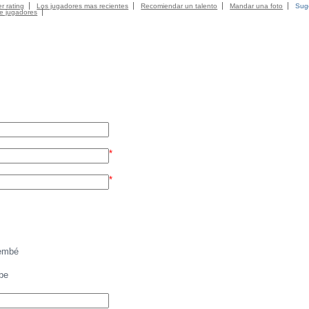
r rating
Los jugadores mas recientes
Recomiendar un talento
Mandar una foto
Suge
de jugadores
*
*
embé
be