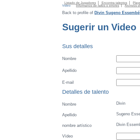
Listado de Jugadores
Encontra talentos
Playe
Video
Informanos de fallos o errores
Archivos 
Back to profile of
Divin Sugeno Essembé
Sugerir un Video
Sus detalles
Nombre
Apellido
E-mail
Detalles de talento
Divin
Nombre
Sugeno Ess
Apellido
Divin Essem
nombre artístico
Vídeo