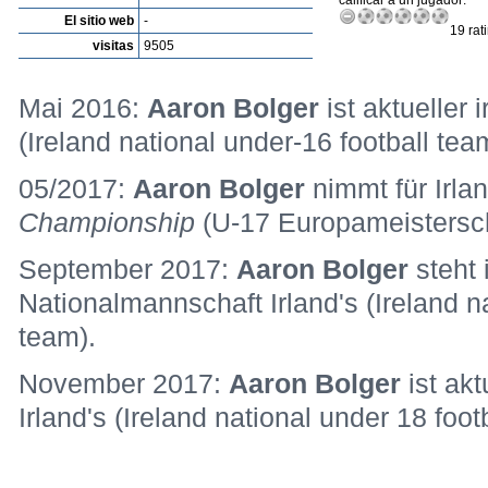
calificar a un jugador:
El sitio web
-
19 rat
visitas
9505
Mai 2016:
Aaron Bolger
ist aktueller
(Ireland national under-16 football tea
05/2017:
Aaron Bolger
nimmt für Irla
Championship
(U-17 Europameisterschaf
September 2017:
Aaron Bolger
steht 
Nationalmannschaft Irland's (Ireland na
team).
November 2017:
Aaron Bolger
ist ak
Irland's (Ireland national under 18 foot