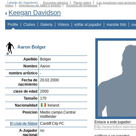
Listado de Jugadores
Encontra talentos
Player rating
Los jugadores mas reciente
Video
Informanos de fallos o errores
Archivos de jugadores
Keegan Davidson
Profile
Clubes
Galeria
Videos
editar al jugador
mandar foto
su
Aaron Bolger
Apellido
Bolger
Nombre
Aaron
nombre artístico
-
Fecha de
20.02.2000
nacimiento
clase de edad
2000
Tamaño
170
Nacionalidad
Ireland
Posicion
Medio campo,Central
midfielder
Enlace a este jugador:
El club de fútbol
Cardiff City FC
A-Jugador
no
nacional