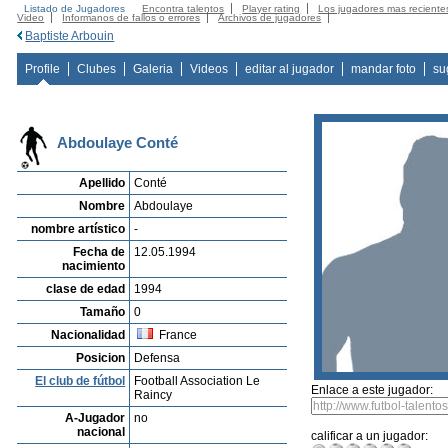
Listado de Jugadores
Encontra talentos
Player rating
Los jugadores mas reciente
Video
Informanos de fallos o errores
Archivos de jugadores
Baptiste Arbouin
Profile
Clubes
Galeria
Videos
editar al jugador
mandar foto
su
Abdoulaye Conté
Apellido
Conté
Nombre
Abdoulaye
nombre artístico
-
Fecha de
12.05.1994
nacimiento
clase de edad
1994
Tamaño
0
Nacionalidad
France
Posicion
Defensa
El club de fútbol
Football Association Le
Enlace a este jugador:
Raincy
A-Jugador
no
nacional
calificar a un jugador: