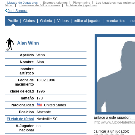
Listado de Jugadores
Encontra talentos
Player rating
Los jugadores mas reciente
Video
Informanos de fallos o errores
Archivos de jugadores
Joel Sonora
Profile
Clubes
Galeria
Videos
editar al jugador
mandar foto
su
Alan Winn
Apellido
Winn
Nombre
Alan
nombre
-
artístico
Fecha de
18.02.1996
nacimiento
clase de edad
1996
Tamaño
178
Nacionalidad
United States
Posicion
Atacante
Enlace a este jugador:
El club de fútbol
Nashville SC
A-Jugador
no
nacional
calificar a un jugador: