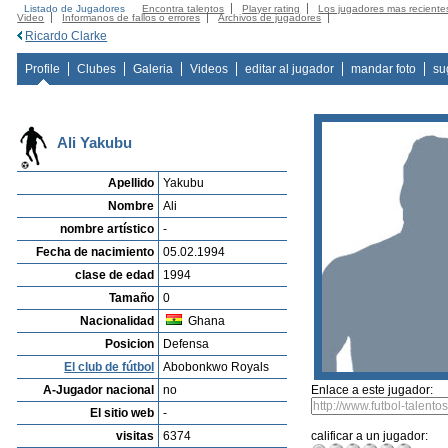
Listado de Jugadores
Encontra talentos
Player rating
Los jugadores mas reciente
Video
Informanos de fallos o errores
Archivos de jugadores
Ricardo Clarke
Profile
Clubes
Galeria
Videos
editar al jugador
mandar foto
su
Ali Yakubu
Apellido
Yakubu
Nombre
Ali
nombre artístico
-
Fecha de nacimiento
05.02.1994
clase de edad
1994
Tamaño
0
Nacionalidad
Ghana
Posicion
Defensa
El club de fútbol
Abobonkwo Royals
A-Jugador nacional
no
Enlace a este jugador:
El sitio web
-
visitas
6374
calificar a un jugador: