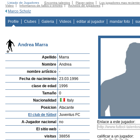
Listado de Jugadores
Encontra talentos
Player rating
Los jugadores mas reciente
Video
Informanos de fallos o errores
Archivos de jugadores
Marco Scholz
Profile
Clubes
Galeria
Videos
editar al jugador
mandar foto
su
Andrea Marra
Apellido
Marra
Nombre
Andrea
nombre artístico
-
Fecha de nacimiento
23.03.1996
clase de edad
1996
Tamaño
0
Nacionalidad
Italy
Posicion
Atacante
El club de fútbol
Juventus FC
A-Jugador nacional
no
Enlace a este jugador:
El sitio web
-
visitas
38856
calificar a un jugador: