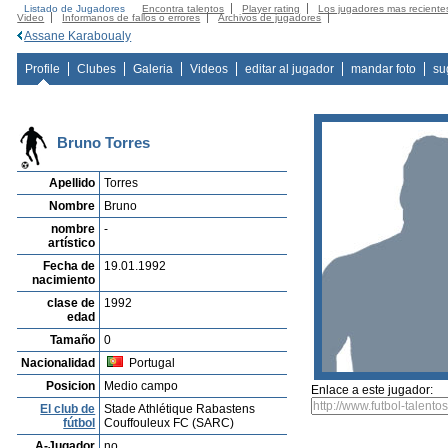
Listado de Jugadores
Encontra talentos
Player rating
Los jugadores mas reciente
Video
Informanos de fallos o errores
Archivos de jugadores
Assane Karaboualy
Profile
Clubes
Galeria
Videos
editar al jugador
mandar foto
su
Bruno Torres
Apellido
Torres
Nombre
Bruno
nombre
-
artístico
Fecha de
19.01.1992
nacimiento
clase de
1992
edad
Tamaño
0
Nacionalidad
Portugal
Posicion
Medio campo
Enlace a este jugador:
El club de
Stade Athlétique Rabastens
fútbol
Couffouleux FC (SARC)
A-Jugador
no