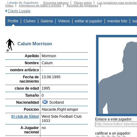
Listado de Jugadores
Encontra talentos
Player rating
Los jugadores mas reciente
Video
Informanos de fallos o errores
Archivos de jugadores
Clavis Lusala
Profile
Clubes
Galeria
Videos
editar al jugador
mandar foto
su
Calum Morrison
Apellido
Morrison
Nombre
Calum
nombre artístico
-
Fecha de
13.08.1995
nacimiento
clase de edad
1995
Tamaño
0
Nacionalidad
Scotland
Posicion
Atacante,Right winger
El club de fútbol
West Side Football Club
Enlace a este jugador:
1933
A-Jugador
no
nacional
calificar a un jugador: