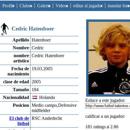
Profile
Clubes
Galeria
Videos
editar al jugador
mandar foto
Cedric Hatenboer
Apellido
Hatenboer
Nombre
Cedric
nombre
Cedric Hatenboer
artístico
Fecha de
19.03.2005
nacimiento
clase de edad
2005
Tamaño
184
Nacionalidad
Holanda
Enlace a este jugador:
Posicion
Medio campo,Defensive
midfielder
calificar a un jugador:
El club de
RSC Anderlecht
fútbol
181 ratings ø 2.86