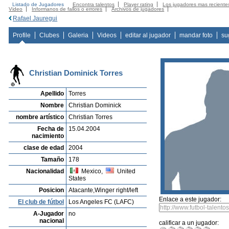
Listado de Jugadores
Encontra talentos
Player rating
Los jugadores mas reciente
Video
Informanos de fallos o errores
Archivos de jugadores
Rafael Jauregui
Profile
Clubes
Galeria
Videos
editar al jugador
mandar foto
su
Christian Dominick Torres
Apellido
Torres
Nombre
Christian Dominick
nombre artístico
Christian Torres
Fecha de
15.04.2004
nacimiento
clase de edad
2004
Tamaño
178
Nacionalidad
Mexico,
United
States
Posicion
Atacante,Winger right/left
Enlace a este jugador:
El club de fútbol
Los Angeles FC (LAFC)
A-Jugador
no
nacional
calificar a un jugador: