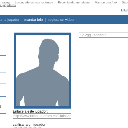
r rating
Los jugadores mas recientes
Recomiendar un talento
Mandar una foto
Suge
de jugadores
Davi
tar al jugador
mandar foto
sugiera un video
g
Enlace a este jugador:
calificar a un jugador: