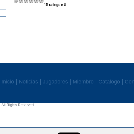
15 ratings ø 0
Inicio
Noticias
Jugadores
Miembro
Catalogo
Con
 All Rights Reserved.
aw