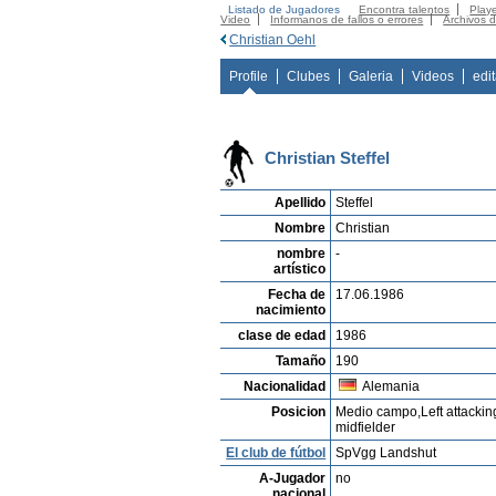
Listado de Jugadores
Encontra talentos
Playe
Video
Informanos de fallos o errores
Archivos 
Christian Oehl
Profile
Clubes
Galeria
Videos
edi
Christian Steffel
Apellido
Steffel
Nombre
Christian
nombre
-
artístico
Fecha de
17.06.1986
nacimiento
clase de edad
1986
Tamaño
190
Nacionalidad
Alemania
Posicion
Medio campo,Left attackin
midfielder
El club de fútbol
SpVgg Landshut
A-Jugador
no
nacional