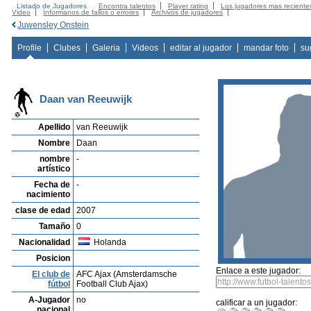
Listado de Jugadores
Encontra talentos
Player rating
Los jugadores mas reciente
Video
Informanos de fallos o errores
Archivos de jugadores
Juwensley Onstein
Profile
Clubes
Galeria
Videos
editar al jugador
mandar foto
su
Daan van Reeuwijk
Apellido
van Reeuwijk
Nombre
Daan
nombre
-
artístico
Fecha de
-
nacimiento
clase de edad
2007
Tamaño
0
Nacionalidad
Holanda
Posicion
Enlace a este jugador:
El club de
AFC Ajax (Amsterdamsche
fútbol
Football Club Ajax)
A-Jugador
no
calificar a un jugador:
nacional